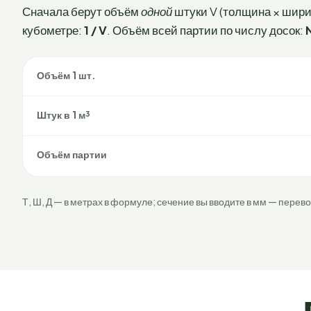
Сначала берут объём
одной
штуки V (толщина × ширин
кубометре:
1 / V
. Объём всей партии по числу досок:
Объём 1 шт.
Штук в 1 м³
Объём партии
Т, Ш, Д — в метрах в формуле; сечение вы вводите в мм — перев