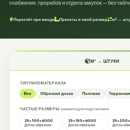
снабжения, прорабов и отдела закупок — без табл
Пересчёт при вводе
Пресеты и свой размер
м³ ↔ шт
Онлайн-калькулятор кубатуры
М³ → ШТУКИ
ТИП ПИЛОМАТЕРИАЛА
Все
Обрезная доска
Половая
Террасна
ЧАСТЫЕ РАЗМЕРЫ
нажмите для подстановки
25×100×6000
25×150×6000
25×200
Доска обрезная
Доска обрезная
Доска обр