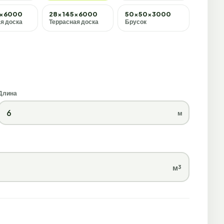
0×6000
28×145×6000
50×50×3000
я доска
Террасная доска
Брусок
Длина
м
м³