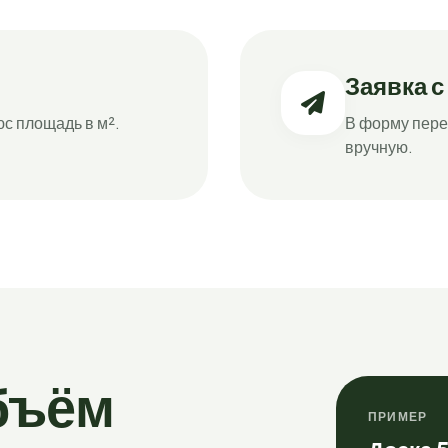
Заявка с
юс площадь в м².
В форму пере
вручную.
объём
ПРИМЕР