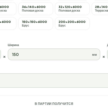
×6000
36×140×6000
32×120×6000
28×14
доска
Половая доска
Половая доска
Террасна
0×6000
150×150×6000
200×200×6000
Брус
Брус
Ширина
мм
×
×
В ПАРТИИ ПОЛУЧИТСЯ