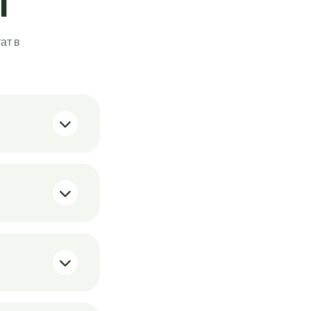
ы
ат в
— около 44 шт/
те свои
 штук. Объём
грузку: