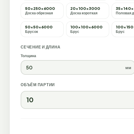
50×250×6000
20×100×3000
35×140
Доска обрезная
Доска короткая
Половая 
50×50×6000
100×100×6000
100×15
Брусок
Брус
Брус
СЕЧЕНИЕ И ДЛИНА
Толщина
мм
ОБЪЁМ ПАРТИИ