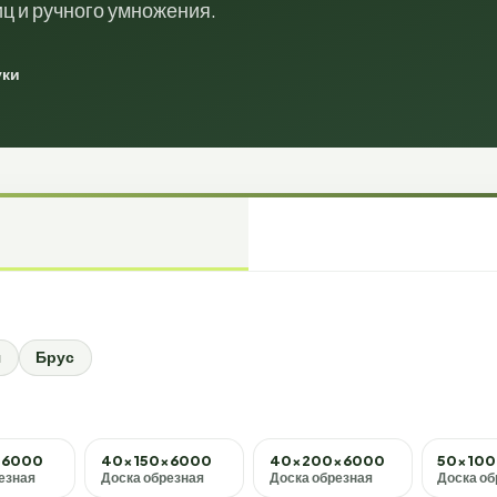
иц и ручного умножения.
уки
я
Брус
×6000
40×150×6000
40×200×6000
50×10
езная
Доска обрезная
Доска обрезная
Доска об