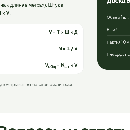
Доска 5
а × длина в метрах). Штук в
N × V
.
Объём 1 шт.
В 1 м³
V = Т × Ш × Д
Партия 10 м
N = 1 / V
Площадь па
V
= N
× V
общ
шт
од в метры выполняется автоматически.