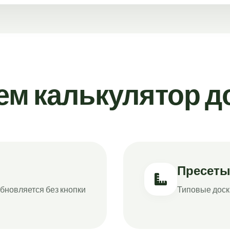
ем калькулятор д
Пресеты
бновляется без кнопки
Типовые доск