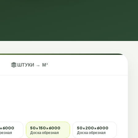
ШТУКИ → М³
0×6000
50×150×6000
50×200×6000
резная
Доска обрезная
Доска обрезная