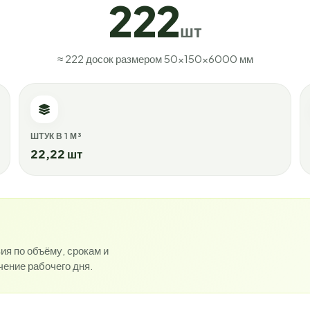
222
шт
≈ 222 досок размером 50×150×6000 мм
ШТУК В 1 М³
22,22 шт
я по объёму, срокам и
чение рабочего дня.