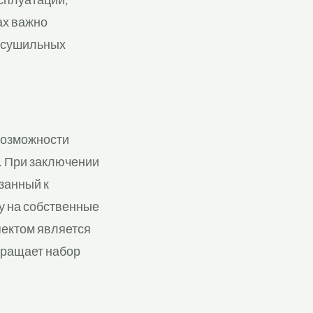
ах важно
и сушильных
 возможности
. При заключении
занный к
у на собственные
пектом является
вращает набор