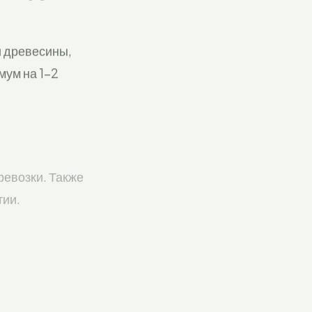
и древесины,
мум на 1-2
ревозки. Также
тии.
 прозрачных
к быстро