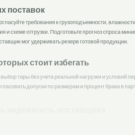
х поставок
согласуйте требования к грузоподъемности, влажност
я и схеме отгрузки. Подготовьте прогноз спроса мини
ставщик мог удерживать резерв готовой продукции.
оторых стоит избегать
выбор тары без учета реальной нагрузки и условий пе
гласовать допуски по размерам и процент брака в пар
ть надежность поставщика
ие собственного производства, складских резервов и
. Уточните, как поставщик контролирует качество и ка
е заказы.