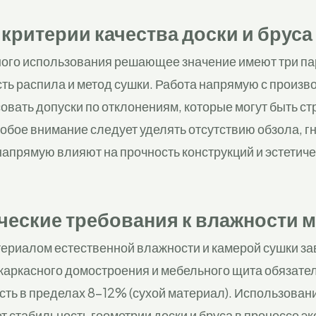
критерии качества доски и бруса
го использования решающее значение имеют три па
сть распила и метод сушки. Работа напрямую с произ
овать допуски по отклонениям, которые могут быть стр
обое внимание следует уделять отсутствию обзола, гн
напрямую влияют на прочность конструкций и эстетич
ческие требования к влажности 
ериалом естественной влажности и камерой сушки за
 каркасного домостроения и мебельного щита обязат
сть в пределах 8-12% (сухой материал). Использован
т стабильность геометрии доски и бруса в процессе э