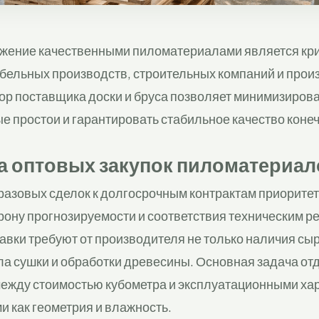
жение качественными пиломатериалами является кр
бельных производств, строительных компаний и прои
р поставщика доски и бруса позволяет минимизиров
 простои и гарантировать стабильное качество конеч
 оптовых закупок пиломатериал
разовых сделок к долгосрочным контрактам приоритет
рону прогнозируемости и соответствия техническим р
вки требуют от производителя не только наличия сыр
ла сушки и обработки древесины. Основная задача от
между стоимостью кубометра и эксплуатационными ха
и как геометрия и влажность.