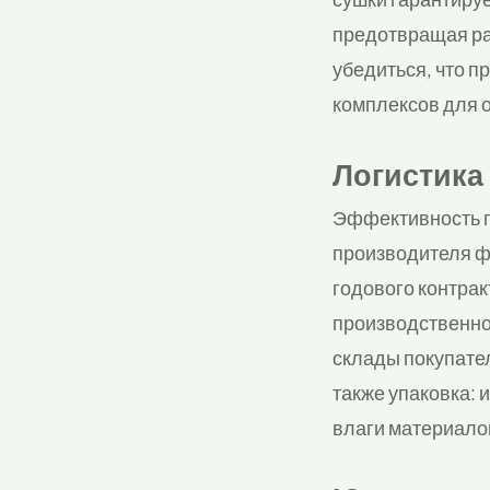
предотвращая ра
убедиться, что 
комплексов для 
Логистика
Эффективность по
производителя ф
годового контрак
производственном
склады покупате
также упаковка:
влаги материало