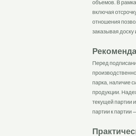
объемов. В рамка
включая отсрочк
отношения позво
заказывая доску 
Рекоменда
Перед подписани
производственно
парка, наличие с
продукции. Наде
текущей партии 
партии к партии
Практическ