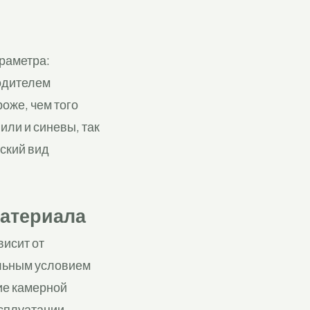
раметра:
водителем
оже, чем того
или и синевы, так
еский вид
материала
висит от
ельным условием
ие камерной
ксплуатации,