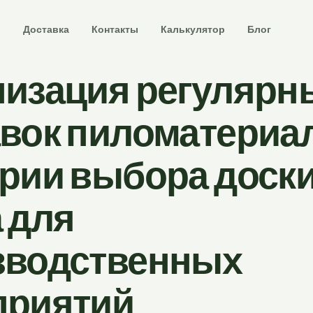
и
Доставка
Контакты
Калькулятор
Блог
низация регулярн
вок пиломатериа
рии выбора доски
 для
зводственных
приятий