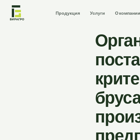
Продукция
Услуги
О компани
Орга
поста
крите
бруса
прои
пред