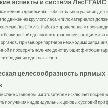
ие аспекты и система ЛесЕГАИС
исхождения древесины — обязательное условие для B
и по движению круглого леса и пиломатериалов долж
 системе ЛесЕГАИС. Работа с проверенным производ
е с блокировкой сделок или штрафными санкциями со 
органов. При выборе партнера необходимо запрашив
синой и проверять наличие действующих фитосанита
ли продукция идет на экспорт.
ская целесообразность прямых
в
йствие с заводом-изготовителем исключает посредн
сть получения индивидуальных ценовых условий при 