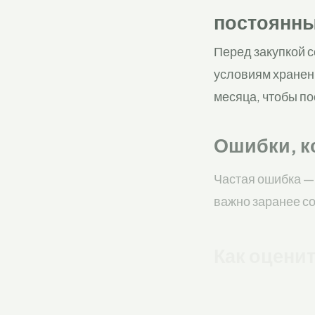
постоянны
Перед закупкой 
условиям хранени
месяца, чтобы по
Ошибки, к
Частая ошибка — 
важно заранее со
Как оцени
Проверьте налич
условий поставки
закрывает срочны