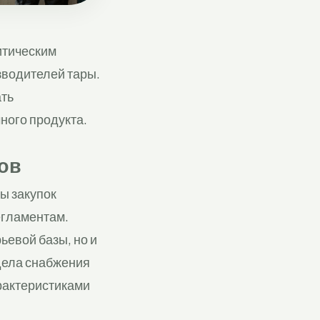
итическим
зводителей тары.
ать
ного продукта.
ов
ы закупок
егламентам.
ьевой базы, но и
дела снабжения
рактеристиками