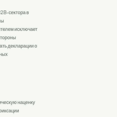
2B-сектора в
ны
ителем исключает
стороны
ать декларации о
рных
ическую наценку
фиксации