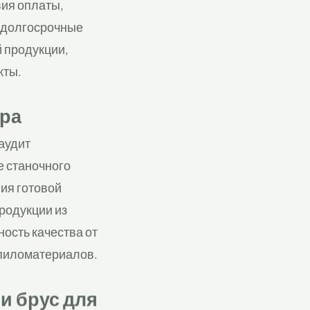
вия оплаты,
, долгосрочные
 продукции,
кты.
ера
аудит
е станочного
ния готовой
родукции из
ость качества от
 пиломатериалов.
и брус для