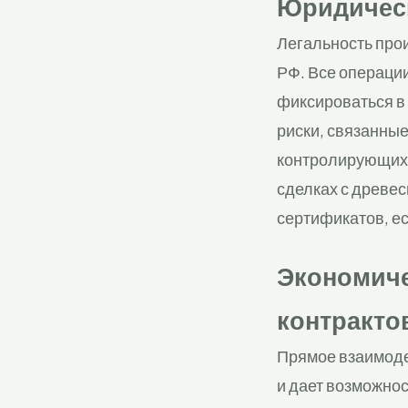
Юридическ
Легальность про
РФ. Все операци
фиксироваться в
риски, связанны
контролирующих 
сделках с древе
сертификатов, ес
Экономиче
контракто
Прямое взаимоде
и дает возможно