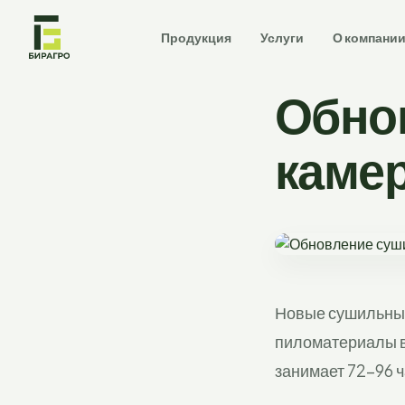
Продукция
Услуги
О компани
Обно
каме
Новые сушильные
пиломатериалы в
занимает 72–96 ч