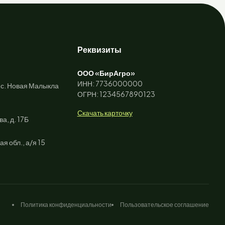
Реквизиты
ООО «БирАгро»
ИНН: 7736000000
 с. Новая Малыкла
ОГРН: 1234567890123
Скачать карточку
ва, д. 17Б
 обл., а/я 15
Политика конфиденциальности
Пользовательское соглашение