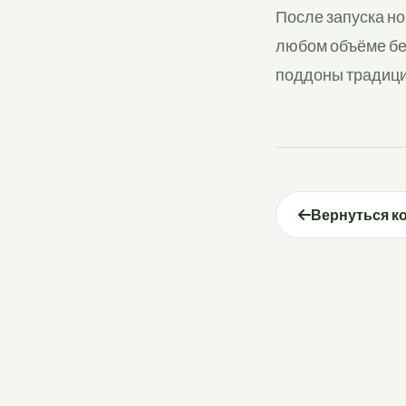
После запуска н
любом объёме без
поддоны традици
Вернуться к