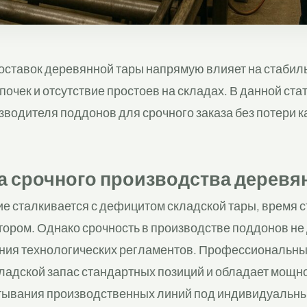
оставок деревянной тары напрямую влияет на стабил
почек и отсутствие простоев на складах. В данной ста
зводителя поддонов для срочного заказа без потери к
 срочного производства деревя
е сталкивается с дефицитом складской тары, время 
тором. Однако срочность в производстве поддонов не
ения технологических регламентов. Профессиональн
ладской запас стандартных позиций и обладает мощн
тывания производственных линий под индивидуальн