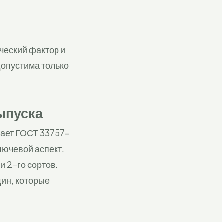
ческий фактор и
допустима только
ыпуска
дает ГОСТ 33757-
лючевой аспект.
и 2-го сортов.
щин, которые