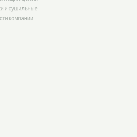
ки и сушильные
сти компании
лизации ресурсов
собственным
спечивает себе
зводство
и древесины,