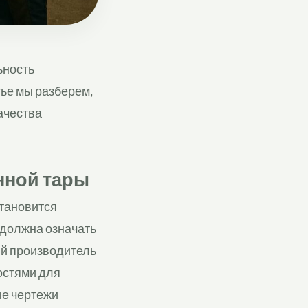
ьность
тье мы разберем,
ачества
нной тары
становится
 должна означать
ый производитель
остями для
ые чертежи