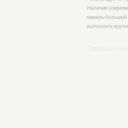
Наличие совреме
камеры большой 
выполнять крупны
Заключен
Срочное произво
и отлаженной си
автопарком, сов
надежный тыл и 
Практичес
поддонов 
Перед закупкой 