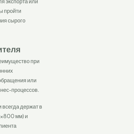
я экспорта или
ы пройти
ния сырого
ителя
реимущество при
онних
 обращения или
знес-процессов.
 всегда держат в
0×800 мм) и
клиента