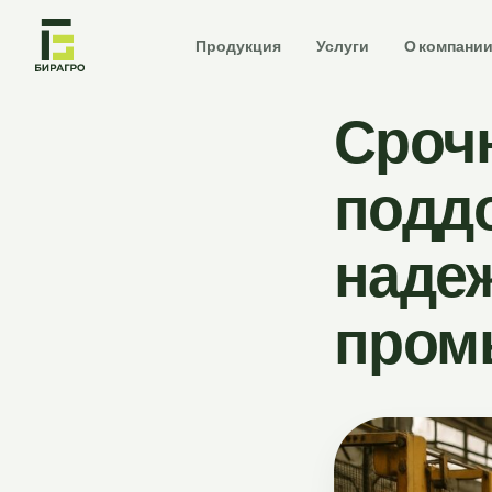
Продукция
Услуги
О компани
Сроч
подд
надеж
пром