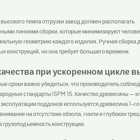
высокого темпа отгрузки завод должен располагать
ными линиями сборки, которые минимизируют челове
еальную геометрию каждого изделия. Ручная сборка 
х конструкций, но она требует большего времени.
качества при ускоренном цикле в
тые сроки важно убедиться, что производитель соблю
ародные стандарты ISPM 15. Качество древесины — к
эксплуатации поддонов используется древесина 1-го 
нимание на отсутствие обзола, гнили и глубоких тре
а грузоподъемность конструкции.