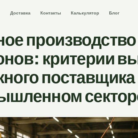
и
Доставка
Контакты
Калькулятор
Блог
ное производство
онов: критерии в
ного поставщика
ышленном сектор