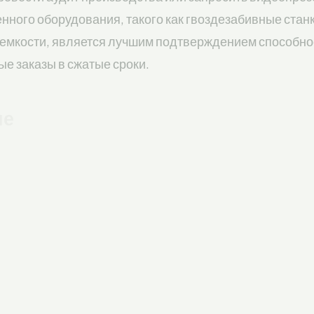
нного оборудования, такого как гвоздезабивные стан
емкости, является лучшим подтверждением способно
е заказы в сжатые сроки.
ие
дство поддонов требует от поставщика высокой моби
стемы контроля качества. Выбирая производителя с 
ременным оборудованием и запасом сырья, бизнес обе
бесперебойную работу логистического отдела.
кие рекомендации по теме: прои
срочно
согласуйте требования к грузоподъемности, влажност