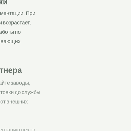
ки
ументации. При
 возрастает.
аботы по
рывающих
тнера
айте заводы,
отовки до службы
 от внешних
ентацию цехов.