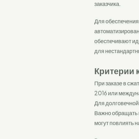
заказчика.
Для обеспечения 
автоматизирован
обеспечивают ид
для нестандартны
Критерии 
При заказе в сжа
2016 или междун
Для долговечной 
Важно обращать в
могут повлиять н