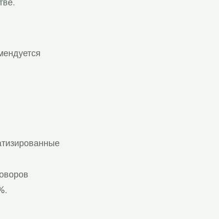
тве.
омендуется
матизированные
говоров
%.