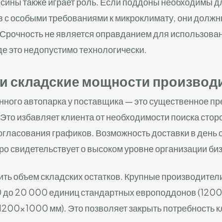
сины также играет роль. Если поддоны необходимы дл
в с особыми требованиями к микроклимату, они должн
 Срочность не является оправданием для использова
де это недопустимо технологически.
 и складские мощности производ
нного автопарка у поставщика — это существенное п
 Это избавляет клиента от необходимости поиска стор
согласования графиков. Возможность доставки в день
ро свидетельствует о высоком уровне организации би
ить объем складских остатков. Крупные производители
0 до 20 000 единиц стандартных европоддонов (120
1200×1000 мм). Это позволяет закрыть потребность 