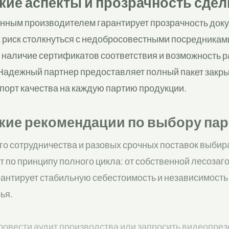
ие аспекты и прозрачность сдел
енным производителем гарантирует прозрачность док
 риск столкнуться с недобросовестными посредниками
 наличие сертификатов соответствия и возможность р
 Надежный партнер предоставляет полный пакет зак
порт качества на каждую партию продукции.
кие рекомендации по выбору пар
го сотрудничества и разовых срочных поставок выбир
 по принципу полного цикла: от собственной лесозаг
рантирует стабильную себестоимость и независимость
ья.
ровести аудит производства или запросить видеопрез